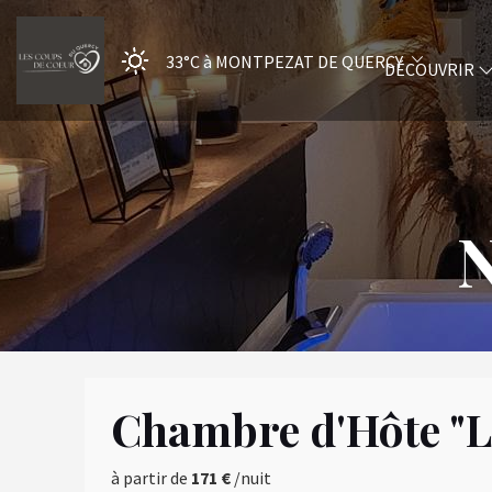
33°C
à MONTPEZAT DE QUERCY
DÉCOUVRIR
N
Chambre d'Hôte "L
à partir de
171 €
/nuit