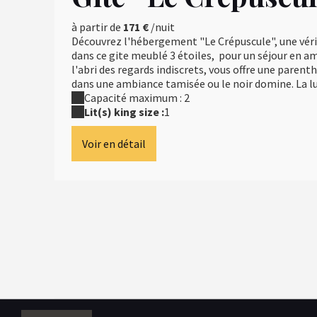
à partir de
171 €
/nuit
Découvrez l'hébergement "Le Crépuscule", une vérit
dans ce gite meublé 3 étoiles, pour un séjour en am
l'abri des regards indiscrets, vous offre une parent
dans une ambiance tamisée ou le noir domine. La lue
Capacité maximum : 2
Lit(s) king size :
1
Voir en détail